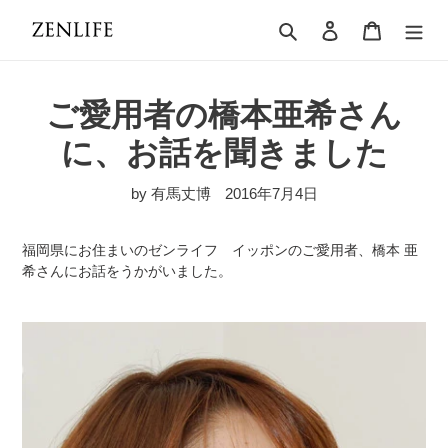
コ
検索
ログイン
カート
ン
テ
ン
ツ
ご愛用者の橋本亜希さん
に
ス
に、お話を聞きました
キ
ッ
by 有馬丈博
2016年7月4日
プ
す
福岡県にお住まいのゼンライフ イッポンのご愛用者、橋本 亜
る
希さんにお話をうかがいました。