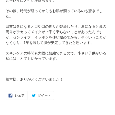
とキレイにメイクが落ちます。
その後、時間が経ってからもお肌が潤っているのも驚きでし
た。
以前は冬になると目や口の周りが乾燥したり、夏になると鼻の
周りがテカってメイクが上手く乗らないことがあったんです
が、ゼンライフ イッポンを使い始めてから、そういうことが
なくなり、1年を通して肌が安定してきたと思います。
スキンケアの時間も大幅に短縮できるので、小さい子供がいる
私には、とても助かっています。」
橋本様、ありがとうございました！
FACEBOOK
TWITTER
シェア
ツイート
で
に
シ
投
ェ
稿
ア
す
す
る
る